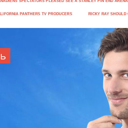
NADIENS SPECTATORS PLEASED SEE A STANLEY PIN END ARENA
LIFORNIA PANTHERS TV PRODUCERS
RICKY RAY SHOULD
ть