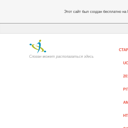
Этот сайт был создан бесплатно на
СТА
Слоган может располагаться здесь
UC
20
PI
AM
HT